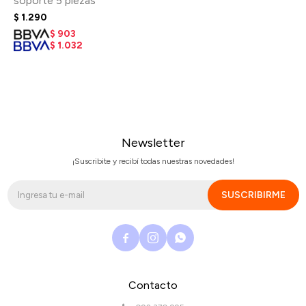
soporte 5 piezas
$
1.290
$
903
$
1.032
Newsletter
¡Suscribite y recibí todas nuestras novedades!
SUSCRIBIRME



Contacto