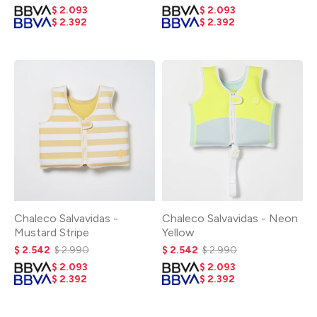
$
2.093
$
2.093
$
2.392
$
2.392
Chaleco Salvavidas -
Chaleco Salvavidas - Neon
Mustard Stripe
Yellow
$
2.542
$
2.990
$
2.542
$
2.990
$
2.093
$
2.093
$
2.392
$
2.392