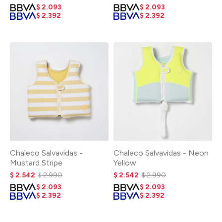
$
2.093
$
2.093
$
2.392
$
2.392
Chaleco Salvavidas -
Chaleco Salvavidas - Neon
Mustard Stripe
Yellow
$
2.542
$
2.990
$
2.542
$
2.990
$
2.093
$
2.093
$
2.392
$
2.392