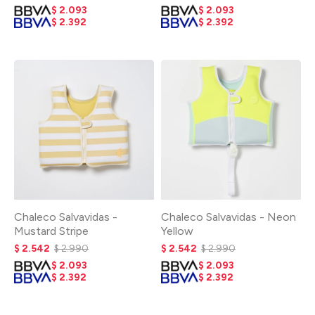
$
2.093
$
2.093
$
2.392
$
2.392
Chaleco Salvavidas -
Chaleco Salvavidas - Neon
Mustard Stripe
Yellow
$
2.542
$
2.990
$
2.542
$
2.990
$
2.093
$
2.093
$
2.392
$
2.392