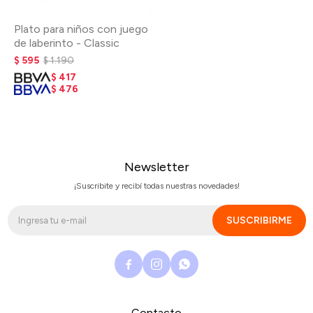
Plato para niños con juego
de laberinto - Classic
$
595
$
1.190
$
417
$
476
Newsletter
¡Suscribite y recibí todas nuestras novedades!
SUSCRIBIRME



Contacto