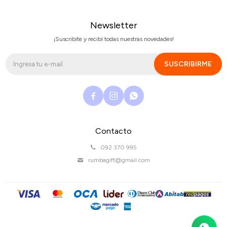
Newsletter
¡Suscribite y recibí todas nuestras novedades!
SUSCRIBIRME



Contacto
092 370 995
rumbagift@gmail.com