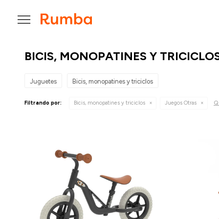

BICIS, MONOPATINES Y TRICICLO
Juguetes
Bicis, monopatines y triciclos
Qu
Filtrando por:
Bicis, monopatines y triciclos
Juegos Otras