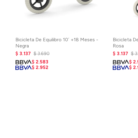
Bicicleta De Equilibro 10´ +18 Meses -
Bicicleta D
Negra
Rosa
$
3.137
$
3.690
$
3.137
$
3
$
2.583
$
2
$
2.952
$
2