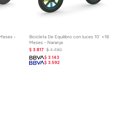
 Meses -
Bicicleta De Equilibro con luces 10´ +18
Meses - Naranja
$
3.817
$
4.490
$
3.143
$
3.592