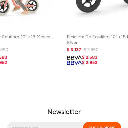
e Equilibro 10´ +18 Meses -
Bicicleta De Equilibro 10´ +18
Silver
.690
$
3.137
$
3.690
.583
$
2.583
.952
$
2.952
Newsletter