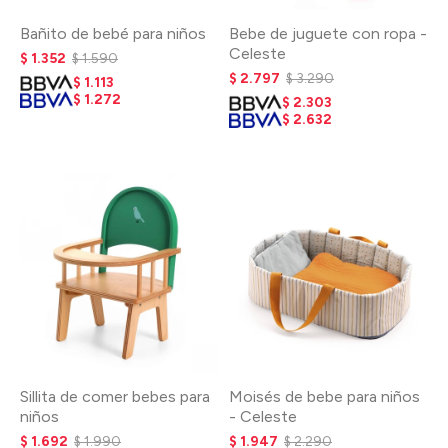
Bañito de bebé para niños
Bebe de juguete con ropa -
Celeste
$
1.352
$
1.590
$
2.797
$
3.290
$
1.113
$
1.272
$
2.303
$
2.632
Sillita de comer bebes para
Moisés de bebe para niños
niños
- Celeste
$
1.692
$
1.990
$
1.947
$
2.290