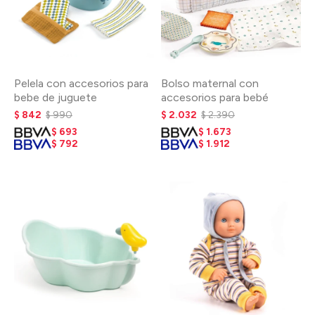
Pelela con accesorios para
Bolso maternal con
bebe de juguete
accesorios para bebé
$
842
$
990
$
2.032
$
2.390
$
693
$
1.673
$
792
$
1.912