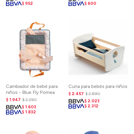
$
952
$
600
Cambiador de bebé para
Cuna para bebés para niños
niños - Blue Fly Pomea
$
2.457
$
2.890
$
1.947
$
2.290
$
2.023
$
2.312
$
1.603
$
1.832