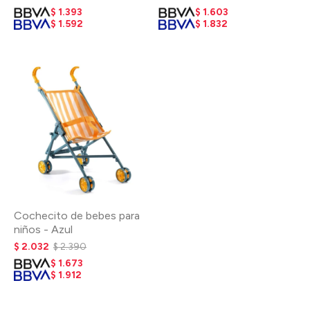
$
1.393
$
1.603
$
1.592
$
1.832
Cochecito de bebes para
niños - Azul
$
2.032
$
2.390
$
1.673
$
1.912