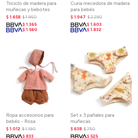
Triciclo de madera para
Cuna mecedora de madera
muñecas y bebotes
para bebés
$
1.658
$
1.950
$
1.947
$
2.290
$
1.365
$
1.603
$
1.560
$
1.832
Ropa accesorios para
Set x 3 pañales para
bebés - Rosa
muñecas
$
1.012
$
1.190
$
638
$
750
$
833
$
525