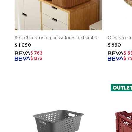
Set x3 cestos organizadores de bambú
Canasto cu
$
1.090
$
990
$
763
$
6
$
872
$
7