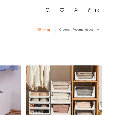
$
0
Recomendados