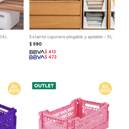
 24L
Estante cajonera plegable y apilable - XL
$
590
$
413
$
472