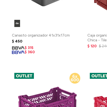
Canasto organizador 41x31x17cm
Caja organi
Chica - Til
$
450
$
120
$
24
$
315
$
360