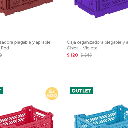
zadora plegable y apilable
Caja organizadora plegable y a
e Red
Chica - Violeta
0
$
120
$
240