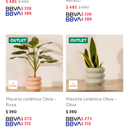
Abrazo
$
483
$
690
$
483
$
690
$
338
$
386
$
338
$
386
Maceta cerámica Olivia -
Maceta cerámica Olivia -
Rosa
Oliva
$
390
$
390
$
273
$
273
$
312
$
312