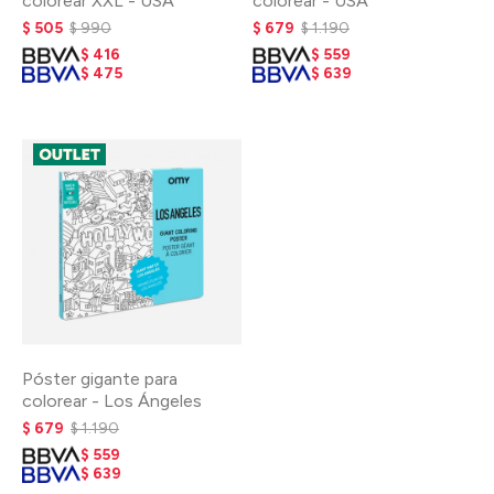
colorear XXL - USA
colorear - USA
$
505
$
990
$
679
$
1.190
$
416
$
559
$
475
$
639
Póster gigante para
colorear - Los Ángeles
$
679
$
1.190
$
559
$
639