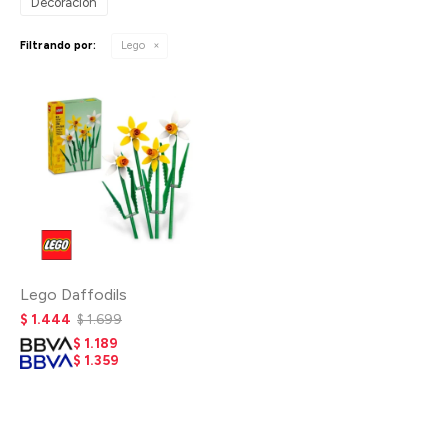
Decoración
Filtrando por:
Lego
Lego Daffodils
$
1.444
$
1.699
$
1.189
$
1.359