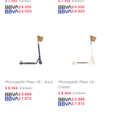
$
7.353
$
8.650
$
7.353
$
8.650
$
6.055
$
6.055
$
6.920
$
6.920
Monopatín Maxi +6 - Azul
Monopatín Maxi +6 -
Cream
$
8.364
$
9.840
$
8.364
$
9.840
$
6.888
$
7.872
$
6.888
$
7.872