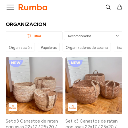

ORGANIZACION
Recomendados
Organización
Papeleras
Organizadores de cocina
Escurr
Set x3 Canastos de ratan
Set x3 Canastos de ratan
con asas 22x17 / 25x20 /
con asas 22x17 / 25x20 /