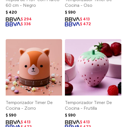
60 cm - Negro
Cocina - Oso
$
420
$
590
$
294
$
413
$
336
$
472
Temporizador Timer De
Temporizador Timer De
Cocina - Zorro
Cocina - Frutilla
$
590
$
590
$
413
$
413
$
472
$
472