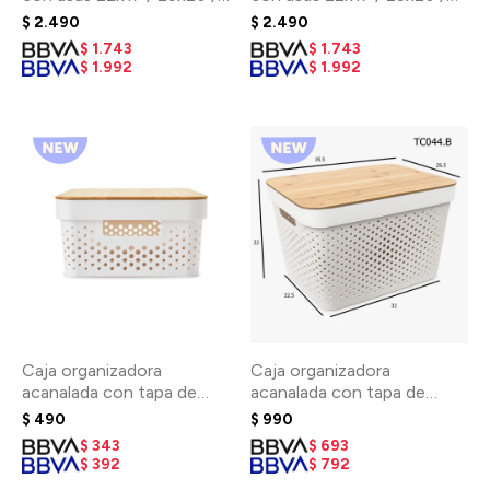
30x25 - natural
30x25 - tono marron
$
2.490
$
2.490
$
1.743
$
1.743
$
1.992
$
1.992
Caja organizadora
Caja organizadora
acanalada con tapa de
acanalada con tapa de
Bambu 26,5 x 17,5 x 13cm -
bambu 35,5 x 26,5 x
$
490
$
990
Blanco
22,5cm - Blanco
$
343
$
693
$
392
$
792