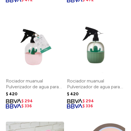
Rociador muanual
Rociador muanual
Pulverizador de agua para
Pulverizador de agua para
plantas - Rosa
plantas - Verde
$
420
$
420
$
294
$
294
$
336
$
336