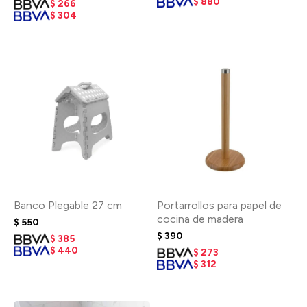
$
880
$
266
$
304
Banco Plegable 27 cm
Portarrollos para papel de
cocina de madera
$
550
$
390
$
385
$
440
$
273
$
312