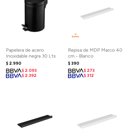
Papelera de acero
Repisa de MDP Marco 40
Inoxidable negra 30 Lts
cm - Blanco
$
2.990
$
390
$
2.093
$
273
$
2.392
$
312