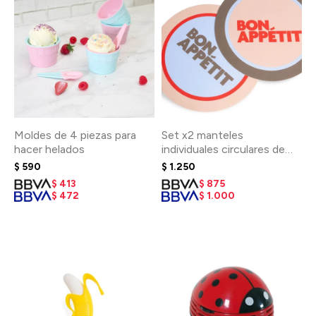
Moldes de 4 piezas para
Set x2 manteles
hacer helados
individuales circulares de
PVC Bon Appetit
$
590
$
1.250
$
413
$
875
$
472
$
1.000