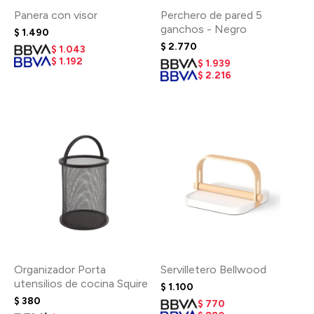
Panera con visor
Perchero de pared 5
ganchos - Negro
$
1.490
$
2.770
$
1.043
$
1.192
$
1.939
$
2.216
Organizador Porta
Servilletero Bellwood
utensilios de cocina Squire
$
1.100
$
380
$
770