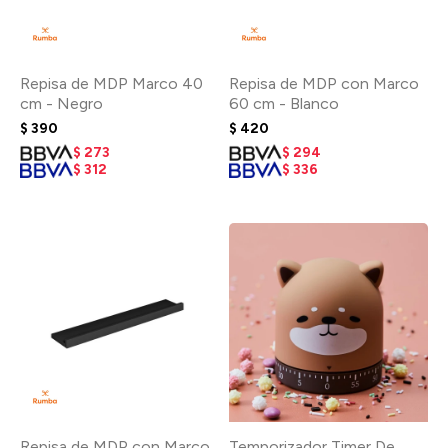
Repisa de MDP Marco 40
Repisa de MDP con Marco
cm - Negro
60 cm - Blanco
$
390
$
420
$
273
$
294
$
312
$
336
Repisa de MDP con Marco
Temporizador Timer De