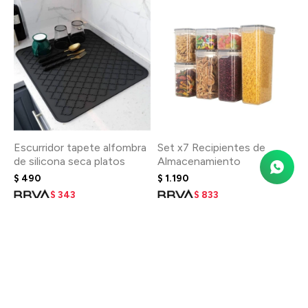
Escurridor tapete alfombra
Set x7 Recipientes de
de silicona seca platos
Almacenamiento
$
490
$
1.190
$
343
$
833
$
392
$
952