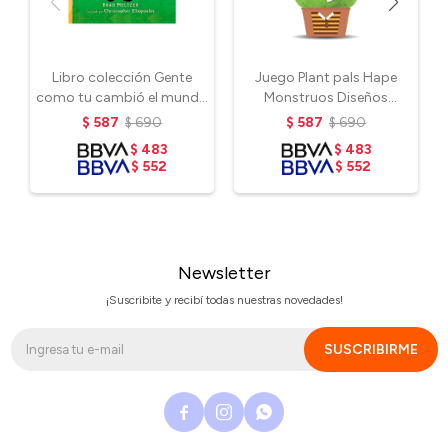
Libro colección Gente
Juego Plant pals Hape
como tu cambió el mundo
Monstruos Diseños
- Benjamin Franking
variados
$
587
$
690
$
587
$
690
$
483
$
483
$
552
$
552
Newsletter
¡Suscribite y recibí todas nuestras novedades!
SUSCRIBIRME


