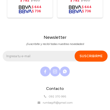
$
782
$
920
$
782
$
920
$
644
$
644
$
736
$
736
Newsletter
¡Suscribite y recibí todas nuestras novedades!
SUSCRIBIRME



Contacto
092 370 995
rumbagift@gmail.com