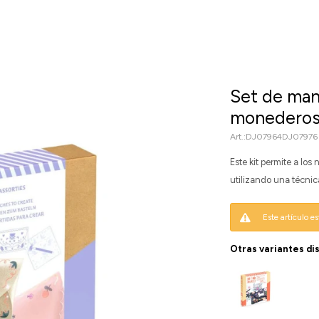
Set de man
monederos
DJ07964DJ07976
Este kit permite a lo
utilizando una técnic
Este artículo e
Otras variantes di