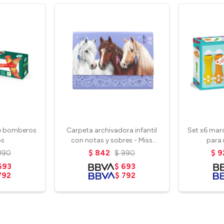
de bomberos
Carpeta archivadora infantil
Set x6 mar
os
con notas y sobres - Miss
para 
Melody
990
$
842
$
990
$
9
693
$
693
792
$
792