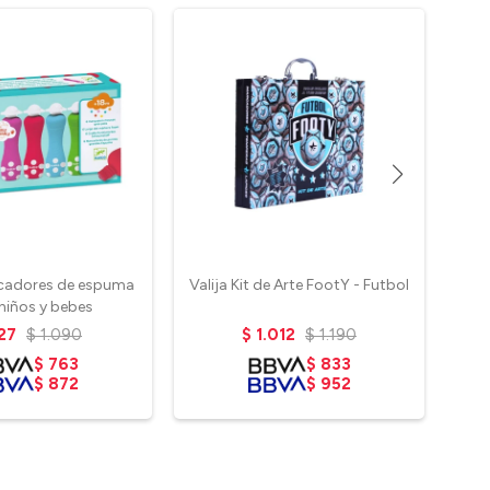
cadores de espuma
Valija Kit de Arte FootY - Futbol
niños y bebes
27
$
1.090
$
1.012
$
1.190
$
763
$
833
$
872
$
952