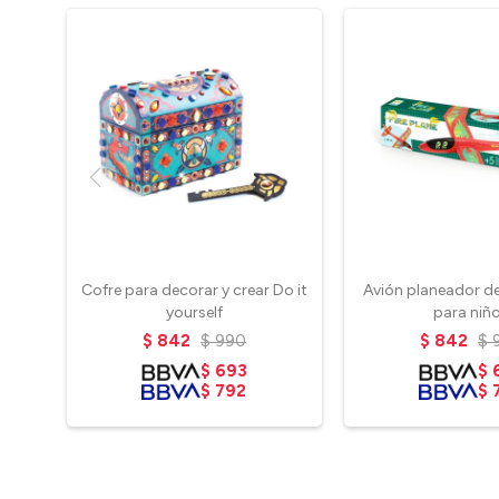
Cofre para decorar y crear Do it
Avión planeador 
yourself
para niñ
$
842
$
990
$
842
$
$
693
$
$
792
$