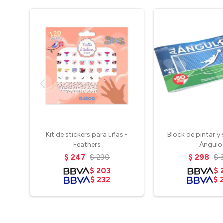
Kit de stickers para uñas -
Block de pintar y 
Feathers
Ángulo
$
247
$
290
$
298
$
$
203
$
$
232
$