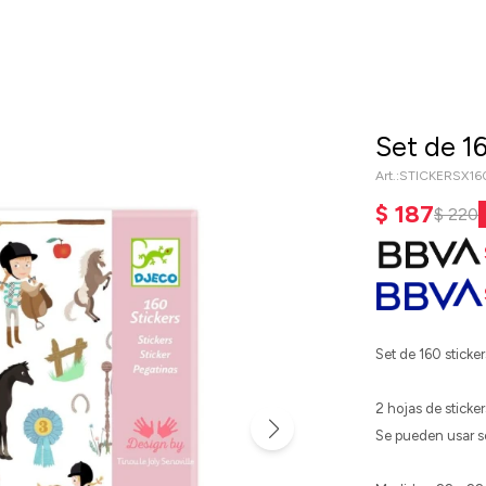
Set de 16
STICKERSX1
$
187
$
220
Set de 160 sticker
2 hojas de stickers
Se pueden usar so