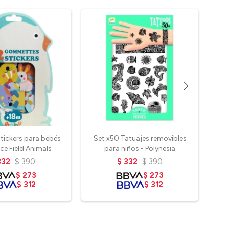
stickers para bebés
Set x50 Tatuajes removibles
Se
ce Field Animals
para niños - Polynesia
bri
332
$
390
$
332
$
390
$
273
$
273
$
312
$
312