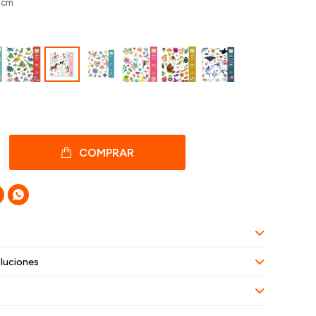
2 cm
COMPRAR

luciones