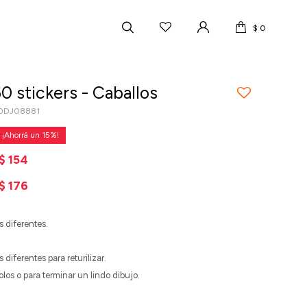
$
0
0 stickers - Caballos
60DJ08881
15
$
154
$
176
s diferentes.
 diferentes para returilizar.
los o para terminar un lindo dibujo.