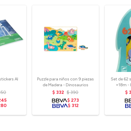
stickers Al
Puzzle para niños con 9 piezas
Set de 62 
de Madera - Dinosaurios
+18m - I
350
$
332
$
390
$
245
$
273
280
$
312