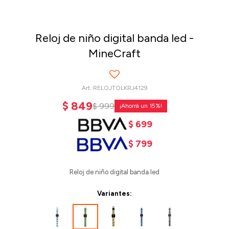
Reloj de niño digital banda led -
MineCraft
RELOJTOLKRJ4129
$
849
$
999
15
$
699
$
799
Reloj de niño digital banda led
Variantes: