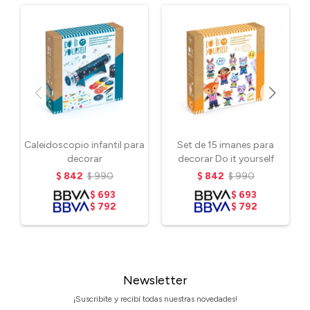
Caleidoscopio infantil para
Set de 15 imanes para
decorar
decorar Do it yourself
$
842
$
990
$
842
$
990
$
693
$
693
$
792
$
792
Newsletter
¡Suscribite y recibí todas nuestras novedades!