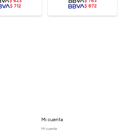
$
623
$
763
$
712
$
872
Mi cuenta
Mi cuenta