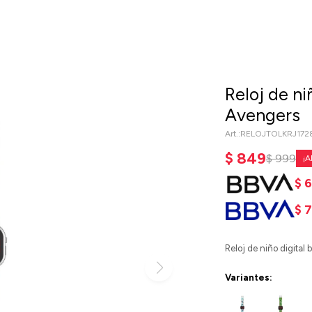
Reloj de ni
Avengers
RELOJTOLKRJ172
$
849
$
999
$
$
Reloj de niño digital
Variantes: