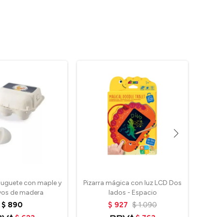
juguete con maple y
Pizarra mágica con luz LCD Dos
Vin
vos de madera
lados - Espacio
$
890
$
927
$
1.090