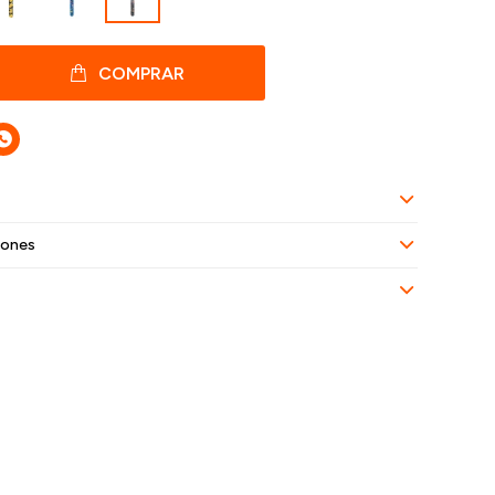
COMPRAR

iones