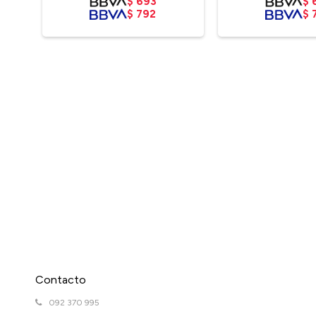
$
693
$
$
792
$
Contacto
092 370 995