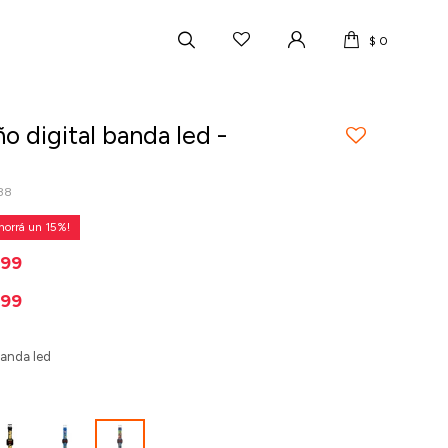
$
0
ño digital banda led -
88
15
699
799
 banda led