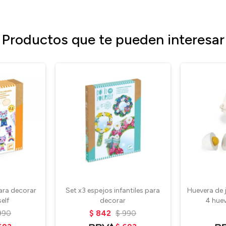
Productos que te pueden interesar
ara decorar
Set x3 espejos infantiles para
Huevera de 
elf
decorar
4 hue
990
$
842
$
990