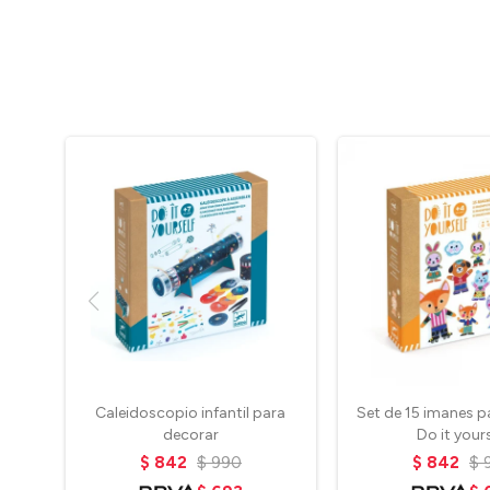
Caleidoscopio infantil para
Set de 15 imanes p
decorar
Do it yours
$
842
$
990
$
842
$