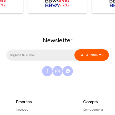
693
$
693
792
$
792
Newsletter
SUSCRIBIRME



Empresa
Compra
Nosotros
Como comprar