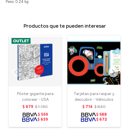
Peso: 0.24 kg
Productos que te pueden interesar
Póster gigante para
Tarjetas para raspar y
colorear - USA
descubrir - Vehiculos
$
679
$
1.190
$
714
$
840
$
559
$
588
$
639
$
672