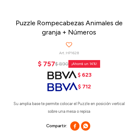
Puzzle Rompecabezas Animales de
granja + Números
HP1628
$
757
$
890
14
$
623
$
712
Su amplia base te permite colocar el Puzzle en posición vertical
sobre una mesa o repisa

