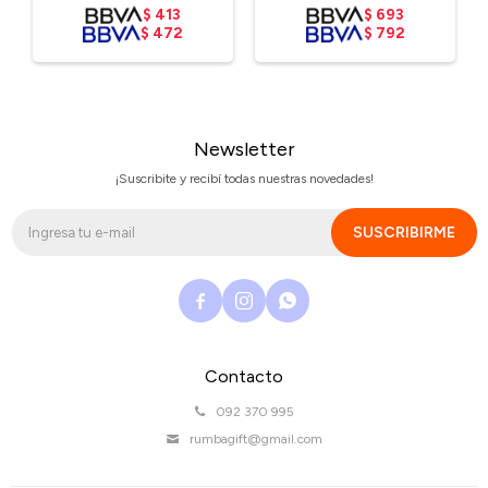
$
413
$
693
$
472
$
792
Newsletter
¡Suscribite y recibí todas nuestras novedades!
SUSCRIBIRME



Contacto
092 370 995
rumbagift@gmail.com