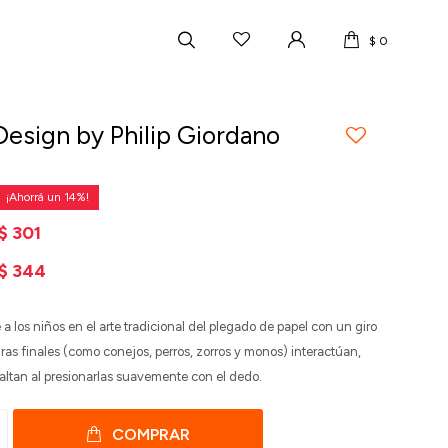
$
0
Design by Philip Giordano
14
$
301
$
344
 a los niños en el arte tradicional del plegado de papel con un giro
uras finales (como conejos, perros, zorros y monos) interactúan,
saltan al presionarlas suavemente con el dedo.
COMPRAR