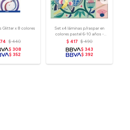
Glitter x 8 colores
Set x4 láminas p/raspar en
Av
colores pastel 6-10 años -
Melissa Catrillon
374
$
440
$
417
$
490
$
308
$
343
$
352
$
392