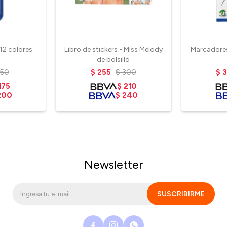
12 colores
Libro de stickers - Miss Melody
Marcadores 
l
de bolsillo
250
$
255
$
300
$
175
$
210
200
$
240
Newsletter
SUSCRIBIRME


