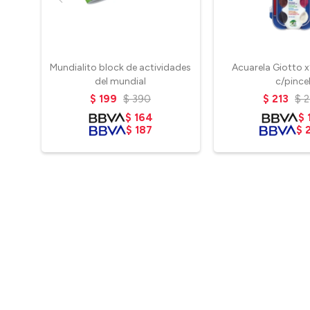
Mundialito block de actividades
Acuarela Giotto x
del mundial
c/pince
$
199
$
390
$
213
$
$
164
$
$
187
$