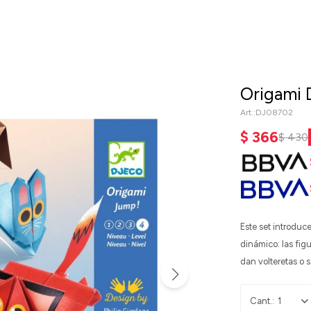
Origami 
DJ08702
$
366
$
430
Este set introduce
dinámico: las fig
dan volteretas o 
1