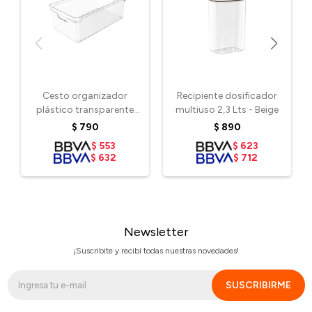
Cesto organizador
Recipiente dosificador
plástico transparente
multiuso 2,3 Lts - Beige
37x20x13 cm
$
790
$
890
$
553
$
623
$
632
$
712
Newsletter
¡Suscribite y recibí todas nuestras novedades!
SUSCRIBIRME