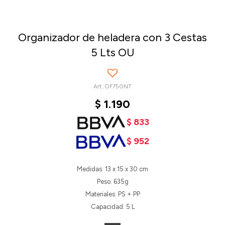
Organizador de heladera con 3 Cestas
5 Lts OU
OF750NT
$
1.190
$
833
$
952
Medidas: 13 x 15 x 30 cm
Peso: 635g
Materiales: PS + PP
Capacidad: 5 L