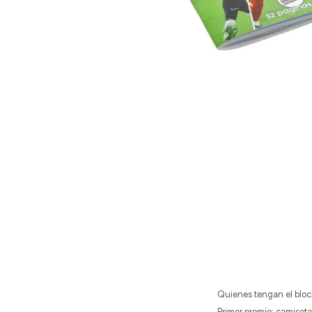
Quienes tengan el block
Primer premio: camiseta 