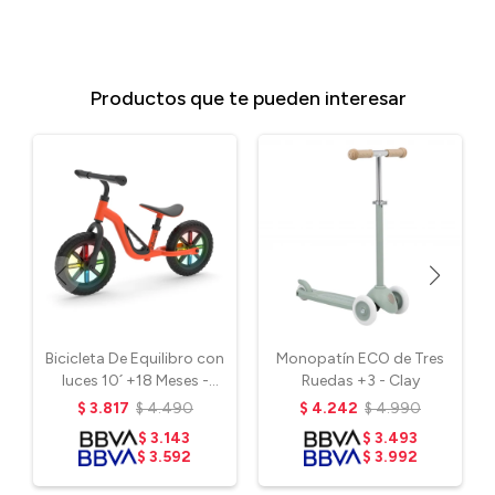
Productos que te pueden interesar
Bicicleta De Equilibro con
Monopatín ECO de Tres
luces 10´ +18 Meses -
Ruedas +3 - Clay
Naranja
$
3.817
$
4.490
$
4.242
$
4.990
$
3.143
$
3.493
$
3.592
$
3.992