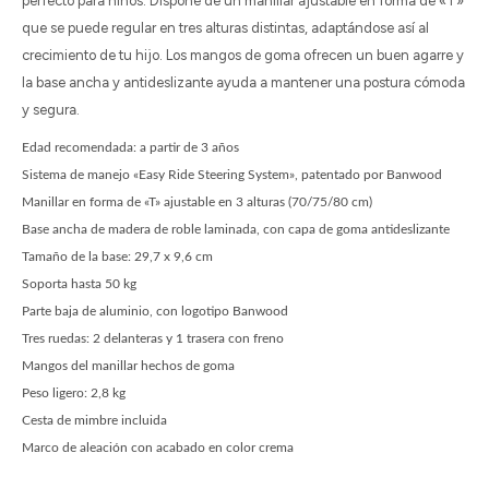
perfecto para niños. Dispone de un manillar ajustable en forma de «T»
que se puede regular en tres alturas distintas, adaptándose así al
crecimiento de tu hijo. Los mangos de goma ofrecen un buen agarre y
la base ancha y antideslizante ayuda a mantener una postura cómoda
y segura.
Edad recomendada: a partir de 3 años
Sistema de manejo «Easy Ride Steering System», patentado por Banwood
Manillar en forma de «T» ajustable en 3 alturas (70/75/80 cm)
Base ancha de madera de roble laminada, con capa de goma antideslizante
Tamaño de la base: 29,7 x 9,6 cm
Soporta hasta 50 kg
Parte baja de aluminio, con logotipo Banwood
Tres ruedas: 2 delanteras y 1 trasera con freno
Mangos del manillar hechos de goma
Peso ligero: 2,8 kg
Cesta de mimbre incluida
Marco de aleación con acabado en color crema