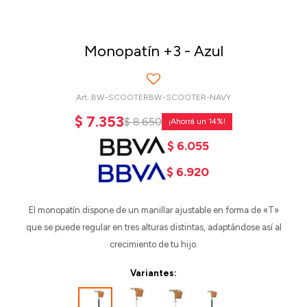
Monopatín +3 - Azul
BW-SCOOTERBW-SCOOTER-NAVY
$
7.353
$
8.650
14
$
6.055
$
6.920
El monopatín dispone de un manillar ajustable en forma de «T»
que se puede regular en tres alturas distintas, adaptándose así al
crecimiento de tu hijo.
Variantes: