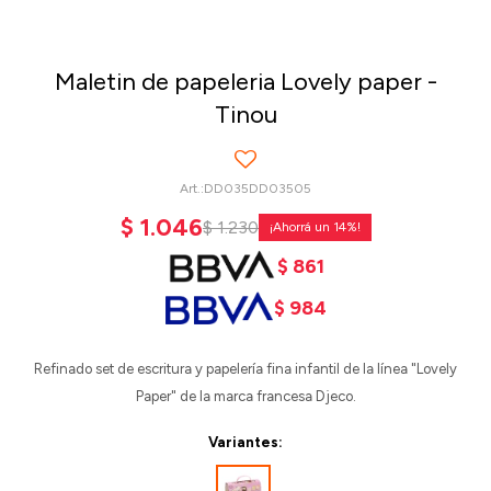
Maletin de papeleria Lovely paper -
Tinou
DD035DD03505
$
1.046
$
1.230
14
$
861
$
984
Refinado set de escritura y papelería fina infantil de la línea "Lovely
Paper" de la marca francesa Djeco.
Variantes: