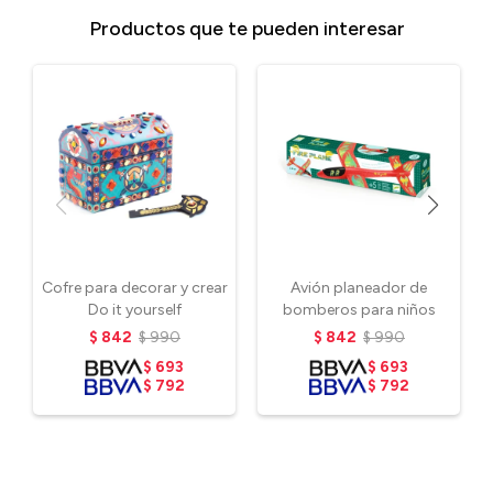
Productos que te pueden interesar
Cofre para decorar y crear
Avión planeador de
Do it yourself
bomberos para niños
$
842
$
990
$
842
$
990
$
693
$
693
$
792
$
792