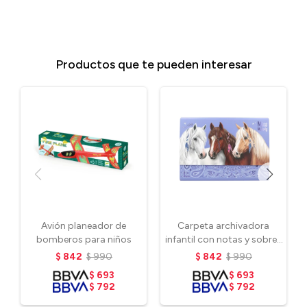
Productos que te pueden interesar
Avión planeador de
Carpeta archivadora
bomberos para niños
infantil con notas y sobres
- Miss Melody
$
842
$
990
$
842
$
990
$
693
$
693
$
792
$
792