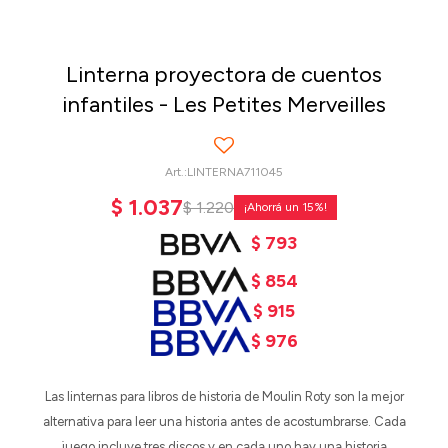
Linterna proyectora de cuentos
infantiles - Les Petites Merveilles
LINTERNA711045
$
1.037
$
1.220
15
$
793
$
854
$
915
$
976
Las linternas para libros de historia de Moulin Roty son la mejor
alternativa para leer una historia antes de acostumbrarse. Cada
juego incluye tres discos y en cada uno hay una historia