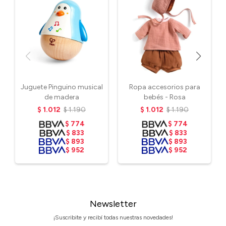
Juguete Pinguino musical
Ropa accesorios para
de madera
bebés - Rosa
$
1.012
$
1.190
$
1.012
$
1.190
$
774
$
774
$
833
$
833
$
893
$
893
$
952
$
952
Newsletter
¡Suscribite y recibí todas nuestras novedades!