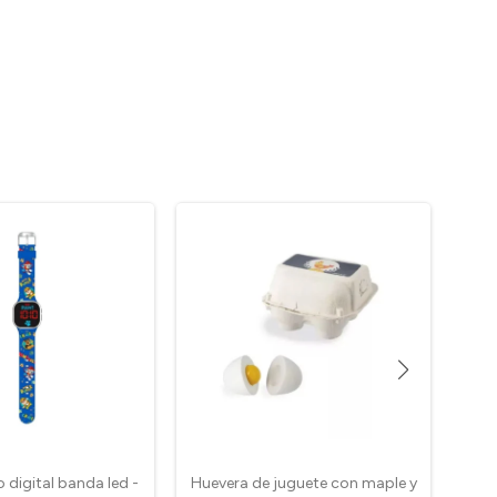
o digital banda led -
Huevera de juguete con maple y
Piza