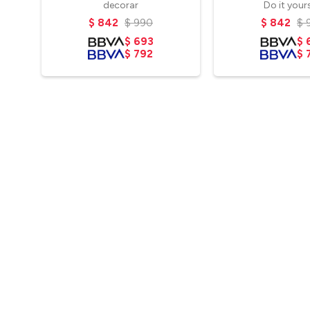
decorar
Do it yours
$
842
$
990
$
842
$
$
693
$
$
792
$