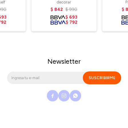
elf
decorar
P
990
$
842
$
990
$
693
$
693
792
$
792
Newsletter
SUSCRIBIRME


