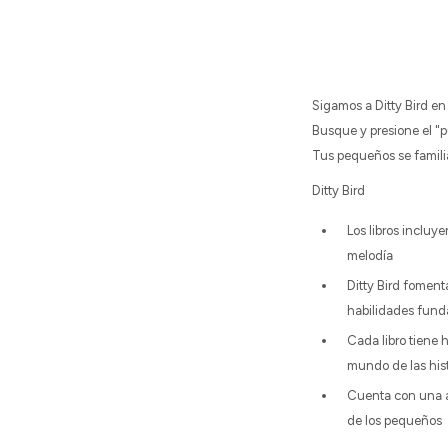
Sigamos a Ditty Bird en
Busque y presione el "p
Tus pequeños se familiar
Ditty Bird
Los libros incluy
melodía
Ditty Bird foment
habilidades funda
Cada libro tiene 
mundo de las hist
Cuenta con una a
de los pequeños