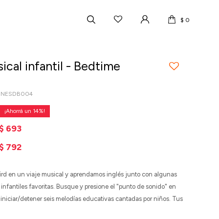
$
0
ical infantil - Bedtime
ONESDB004
14
$
693
$
792
ird en un viaje musical y aprendamos inglés junto con algunas
infantiles favoritas. Busque y presione el "punto de sonido" en
iniciar/detener seis melodías educativas cantadas por niños. Tus