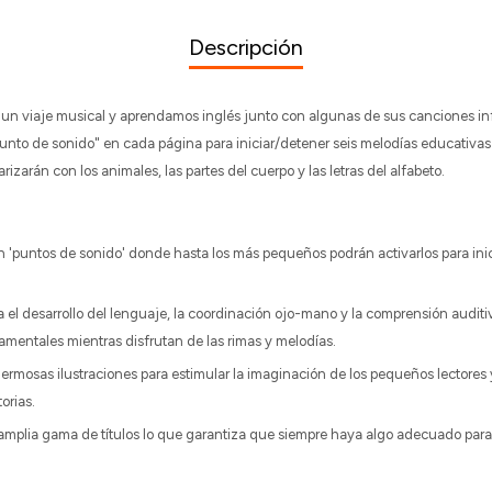
Descripción
 un viaje musical y aprendamos inglés junto con algunas de sus canciones infa
unto de sonido" en cada página para iniciar/detener seis melodías educativas
izarán con los animales, las partes del cuerpo y las letras del alfabeto.
en 'puntos de sonido' donde hasta los más pequeños podrán activarlos para ini
a el desarrollo del lenguaje, la coordinación ojo-mano y la comprensión audit
mentales mientras disfrutan de las rimas y melodías.
hermosas ilustraciones para estimular la imaginación de los pequeños lectores 
orias.
mplia gama de títulos lo que garantiza que siempre haya algo adecuado para l