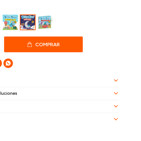
COMPRAR

luciones