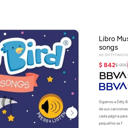
Libro Mus
songs
DITTYCANCI
$
842
$
990
Sigamos a Ditty B
de sus canciones 
cada página para 
pequeños se f