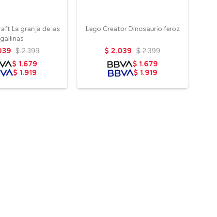
aft La granja de las
Lego Creator Dinosaurio feroz
gallinas
039
$
2.399
$
2.039
$
2.399
$
1.679
$
1.679
$
1.919
$
1.919