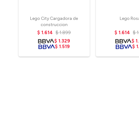
Lego City Cargadora de
Lego Ros
construccion
$
1.614
$
1.899
$
1.614
$
$
1.329
$
1
$
1.519
$
1