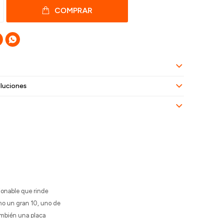
COMPRAR

luciones
cionable que rinde
omo un gran 10, uno de
ambién una placa