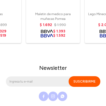
as
Maletin de medico para
Lego Minecr
muñecas Pomea
1.899
$
1.692
$
1.990
$
2.
.329
$
1.393
.519
$
1.592
Newsletter
SUSCRIBIRME


