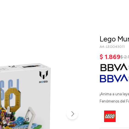
Lego Mun
LEGO43011
$
1.869
$
2.
¡Anima a una leye
Fenómenos del Fút