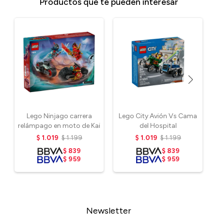
Productos que te pueden interesar
Lego Ninjago carrera
Lego City Avión Vs Cama
relámpago en moto de Kai
del Hospital
$
1.019
$
1.199
$
1.019
$
1.199
$
839
$
839
$
959
$
959
Newsletter