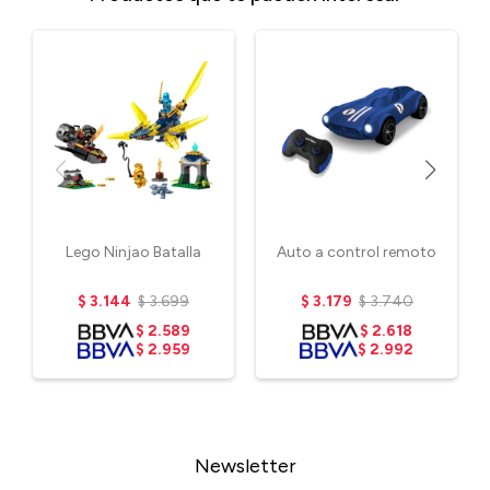
Lego Ninjao Batalla
Auto a control remoto
$
3.144
$
3.699
$
3.179
$
3.740
$
2.589
$
2.618
$
2.959
$
2.992
Newsletter