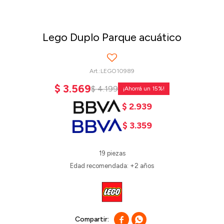
Lego Duplo Parque acuático
LEGO10989
$
3.569
$
4.199
15
$
2.939
$
3.359
19 piezas
Edad recomendada: +2 años

