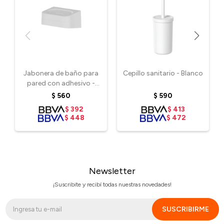
Jabonera de baño para
Cepillo sanitario - Blanco
pared con adhesivo -
Blanco
$
560
$
590
$
392
$
413
$
448
$
472
Newsletter
¡Suscribite y recibí todas nuestras novedades!
SUSCRIBIRME