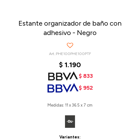
Estante organizador de baño con
adhesivo - Negro
PHE100PHE100PTF
$
1.190
$
833
$
952
Medidas: 11 x 36.5 x 7 cm
Variantes: