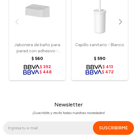
Jabonera de baño para
Cepillo sanitario - Blanco
pared con adhesivo -
Blanco
$
560
$
590
$
392
$
413
$
448
$
472
Newsletter
¡Suscribite y recibí todas nuestras novedades!
SUSCRIBIRME