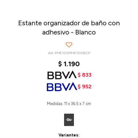
Estante organizador de baño con
adhesivo - Blanco
PHE100PHE100BCF
$
1.190
$
833
$
952
Medidas: 11 x 36.5 x 7 cm
Variantes: