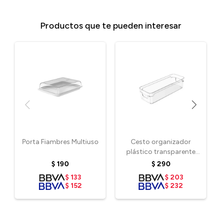
Productos que te pueden interesar
Porta Fiambres Multiuso
Cesto organizador
plástico transparente
30x10x7 cm
$
190
$
290
$
133
$
203
$
152
$
232