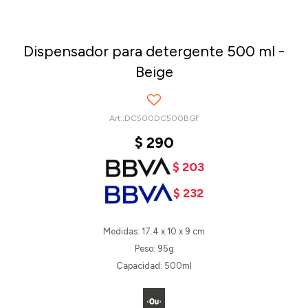
Dispensador para detergente 500 ml -
Beige
DC500DC500BGF
$
290
$
203
$
232
Medidas: 17.4 x 10 x 9 cm
Peso: 95g
Capacidad: 500ml