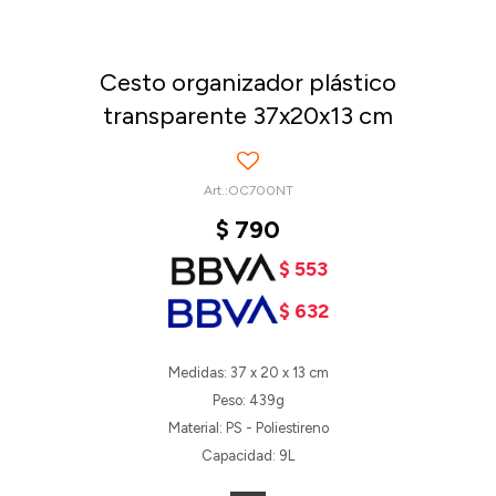
Cesto organizador plástico
transparente 37x20x13 cm
OC700NT
$
790
$
553
$
632
Medidas: 37 x 20 x 13 cm
Peso: 439g
Material: PS - Poliestireno
Capacidad: 9L