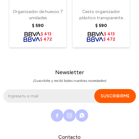
Organizador de huevos 7
Cesto organizador
unidades
plástico transparente
37x10x13 cm
$
590
$
590
$
413
$
413
$
472
$
472
Newsletter
¡Suscribite y recibí todas nuestras novedades!
SUSCRIBIRME



Contacto