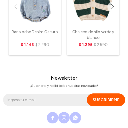
Rana bebe Denim Oscuro
Chaleco de hilo verde y
blanco
$
1.145
$
2.290
$
1.295
$
2.590
Newsletter
¡Suscribite y recibí todas nuestras novedades!
SUSCRIBIRME


