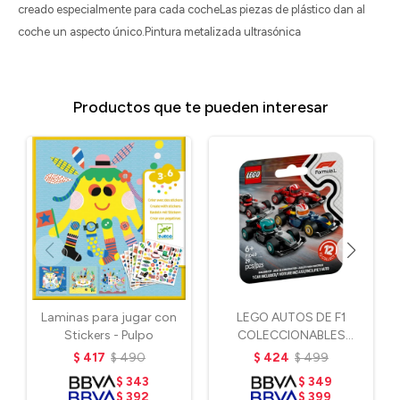
creado especialmente para cada cocheLas piezas de plástico dan al
coche un aspecto único.Pintura metalizada ultrasónica
Productos que te pueden interesar
Laminas para jugar con
LEGO AUTOS DE F1
Stickers - Pulpo
COLECCIONABLES
(VARIADOS)
$
417
$
490
$
424
$
499
$
343
$
349
$
392
$
399