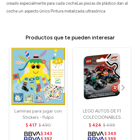
creado especialmente para cada cocheLas piezas de plástico dan al
coche un aspecto único.Pintura metalizada ultrasónica
Productos que te pueden interesar
Laminas para jugar con
LEGO AUTOS DE F1
Stickers - Pulpo
COLECCIONABLES
(VARIADOS)
$
417
$
490
$
424
$
499
$
343
$
349
$
392
$
399