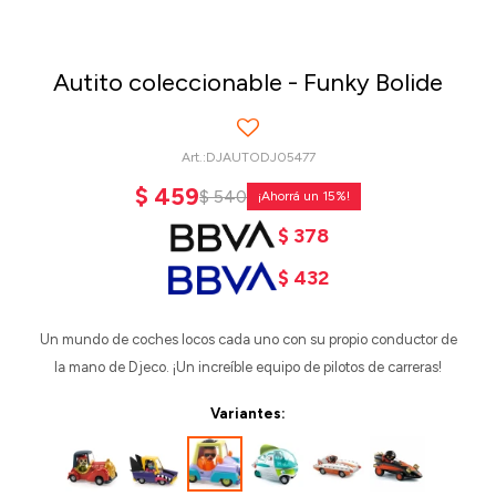
Autito coleccionable - Funky Bolide
DJAUTODJ05477
$
459
$
540
15
$
378
$
432
Un mundo de coches locos cada uno con su propio conductor de
la mano de Djeco. ¡Un increíble equipo de pilotos de carreras!
Variantes: