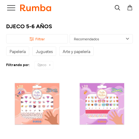

DJECO 5-6 AÑOS
Recomendados
Papelería
Juguetes
Arte y papelería
Filtrando por:
Djeco