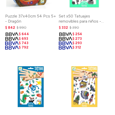
Puzzle 37x40cm 54 Pcs 5+
Set x50 Tatuajes
- Dragón
removibles para niños -
Polynesia
$
842
$
990
$
332
$
390
$
644
$
254
$
693
$
273
$
743
$
293
$
792
$
312