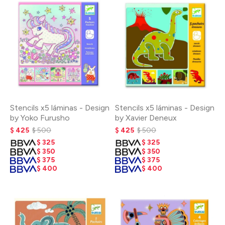
Stencils x5 láminas - Design
Stencils x5 láminas - Design
by Yoko Furusho
by Xavier Deneux
$
425
$
500
$
425
$
500
$
325
$
325
$
350
$
350
$
375
$
375
$
400
$
400