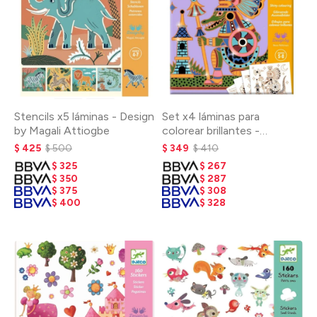
Stencils x5 láminas - Design
Set x4 láminas para
by Magali Attiogbe
colorear brillantes -
Animales guerreros
$
425
$
500
$
349
$
410
$
325
$
267
$
350
$
287
$
375
$
308
$
400
$
328