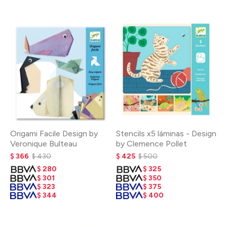
Origami Facile Design by
Stencils x5 láminas - Design
Veronique Bulteau
by Clemence Pollet
$
366
$
430
$
425
$
500
$
280
$
325
$
301
$
350
$
323
$
375
$
344
$
400