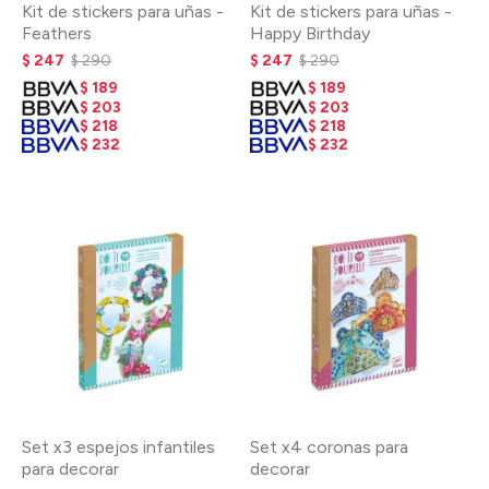
Kit de stickers para uñas -
Kit de stickers para uñas -
Feathers
Happy Birthday
$
247
$
290
$
247
$
290
$
189
$
189
$
203
$
203
$
218
$
218
$
232
$
232
Set x3 espejos infantiles
Set x4 coronas para
para decorar
decorar