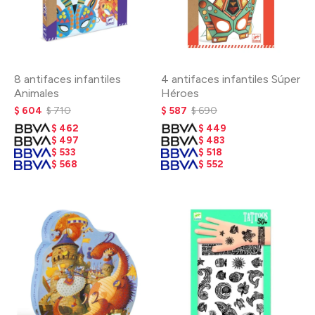
8 antifaces infantiles
4 antifaces infantiles Súper
Animales
Héroes
$
604
$
710
$
587
$
690
$
462
$
449
$
497
$
483
$
533
$
518
$
568
$
552