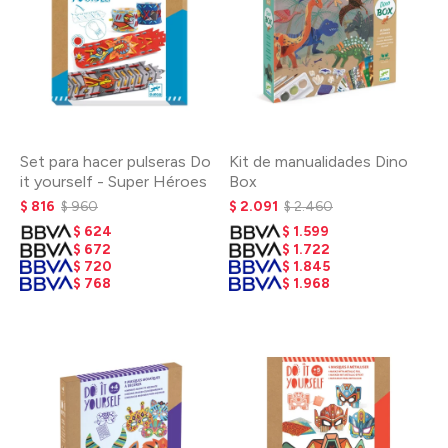
Set para hacer pulseras Do
Kit de manualidades Dino
it yourself - Super Héroes
Box
$
816
$
960
$
2.091
$
2.460
$
624
$
1.599
$
672
$
1.722
$
720
$
1.845
$
768
$
1.968