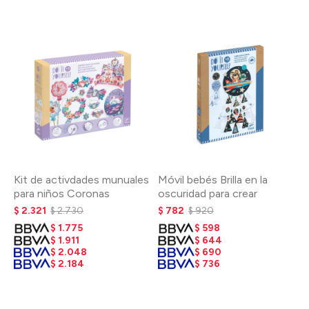
Kit de activdades munuales
Móvil bebés Brilla en la
para niños Coronas
oscuridad para crear
$
2.321
$
2.730
$
782
$
920
$
1.775
$
598
$
1.911
$
644
$
2.048
$
690
$
2.184
$
736