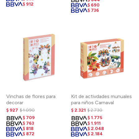
$
912
$
690
$
736
Vinchas de flores para
Kit de activdades munuales
decorar
para niños Carnaval
$
927
$
1.090
$
2.321
$
2.730
$
709
$
1.775
$
763
$
1.911
$
818
$
2.048
$
872
$
2.184