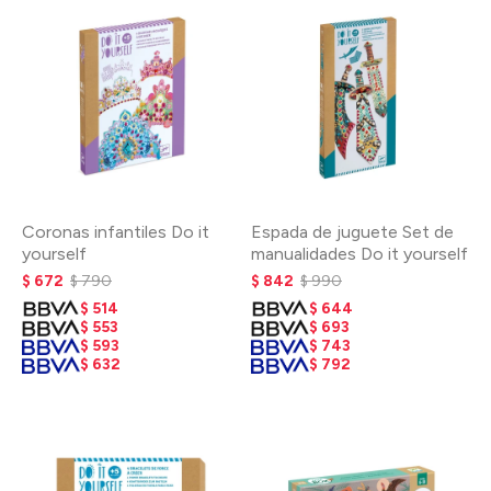
Coronas infantiles Do it
Espada de juguete Set de
yourself
manualidades Do it yourself
$
672
$
790
$
842
$
990
$
514
$
644
$
553
$
693
$
593
$
743
$
632
$
792