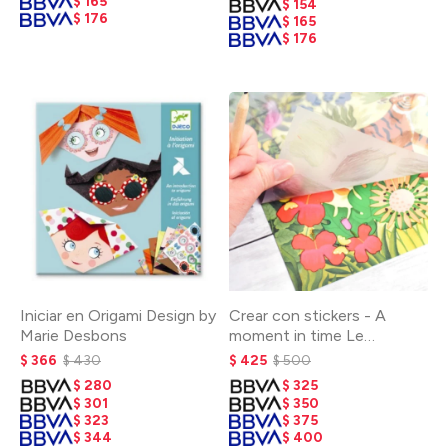
$
165
$
154
$
176
$
165
$
176
Iniciar en Origami Design by
Crear con stickers - A
Marie Desbons
moment in time Le
Douanier Rousseau
$
366
$
430
$
425
$
500
$
280
$
325
$
301
$
350
$
323
$
375
$
344
$
400