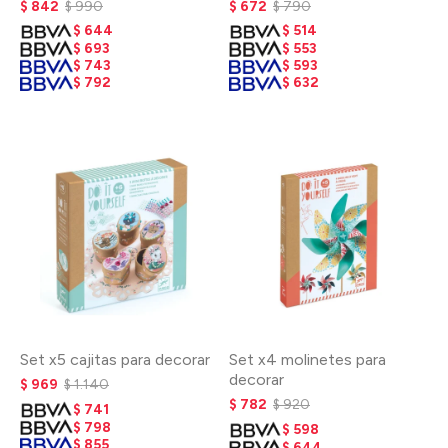
$
842
$
990
$
672
$
790
$
644
$
514
$
693
$
553
$
743
$
593
$
792
$
632
Set x5 cajitas para decorar
Set x4 molinetes para
decorar
$
969
$
1.140
$
782
$
920
$
741
$
798
$
598
$
855
$
644