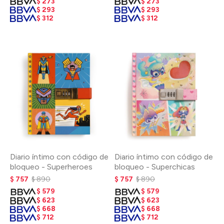
$
273
$
273
$
293
$
293
$
312
$
312
Diario íntimo con código de
Diario íntimo con código de
bloqueo - Superheroes
bloqueo - Superchicas
$
757
$
890
$
757
$
890
$
579
$
579
$
623
$
623
$
668
$
668
$
712
$
712