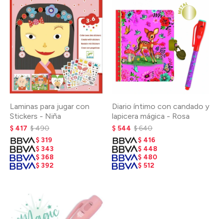
Laminas para jugar con
Diario íntimo con candado y
Stickers - Niña
lapicera mágica - Rosa
$
417
$
490
$
544
$
640
$
319
$
416
$
343
$
448
$
368
$
480
$
392
$
512