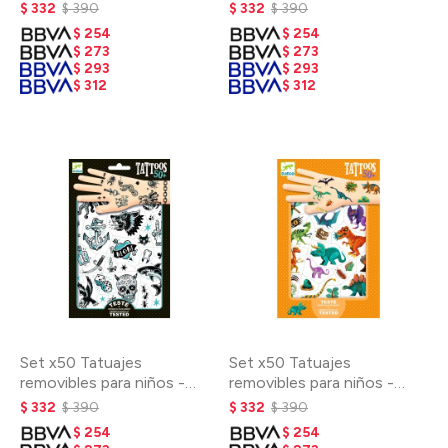
Espacio
Primavera
$
332
$
390
$
332
$
390
$
254
$
254
$
273
$
273
$
293
$
293
$
312
$
312
Set x50 Tatuajes
Set x50 Tatuajes
removibles para niños -
removibles para niños -
Dark Side
Dinos
$
332
$
390
$
332
$
390
$
254
$
254