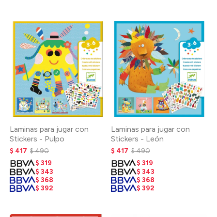
Laminas para jugar con
Laminas para jugar con
Stickers - Pulpo
Stickers - León
$
417
$
490
$
417
$
490
$
319
$
319
$
343
$
343
$
368
$
368
$
392
$
392