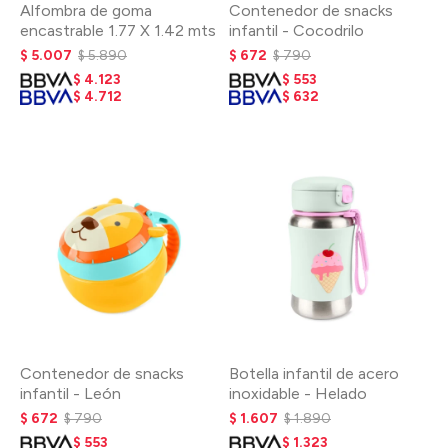
Alfombra de goma
Contenedor de snacks
encastrable 1.77 X 1.42 mts
infantil - Cocodrilo
$
5.007
$
5.890
$
672
$
790
$
4.123
$
553
$
4.712
$
632
Contenedor de snacks
Botella infantil de acero
infantil - León
inoxidable - Helado
$
672
$
790
$
1.607
$
1.890
$
553
$
1.323