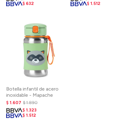
$
632
$
1.512
Botella infantil de acero
inoxidable - Mapache
$
1.607
$
1.890
$
1.323
$
1.512