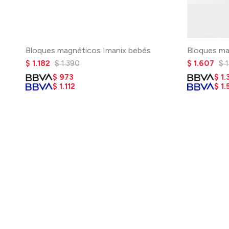
Bloques magnéticos Imanix bebés
Bloques m
$
1.182
$
1.390
$
1.607
$
$
973
$
1.
$
1.112
$
1.