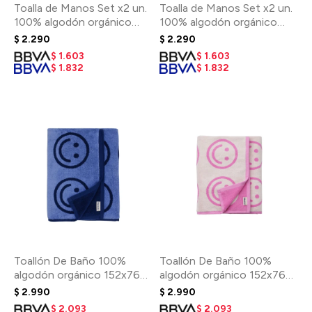
Toalla de Manos Set x2 un.
Toalla de Manos Set x2 un.
100% algodón orgánico
100% algodón orgánico
76x51cm - Pool Stripe Mix
76x51cm - Happy Pink Blue
$
2.290
$
2.290
$
1.603
$
1.603
$
1.832
$
1.832
Toallón De Baño 100%
Toallón De Baño 100%
algodón orgánico 152x76
algodón orgánico 152x76
Cm - Happy Blue
Cm - Happy Pink
$
2.990
$
2.990
$
2.093
$
2.093