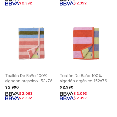
$
2.392
$
2.392
Toallón De Baño 100%
Toallón De Baño 100%
algodón orgánico 152x76
algodón orgánico 152x76
Cm - Sherbet Stripe
Cm - Pool Stripe
$
2.990
$
2.990
$
2.093
$
2.093
$
2.392
$
2.392