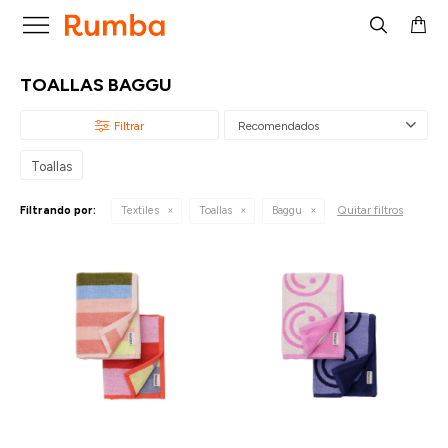

TOALLAS BAGGU
Recomendados
Toallas
Quitar filtros
Filtrando por:
Textiles
Toallas
Baggu