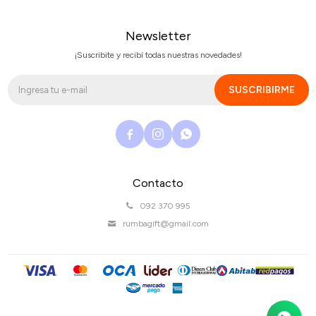
Newsletter
¡Suscribite y recibí todas nuestras novedades!
SUSCRIBIRME



Contacto
092 370 995
rumbagift@gmail.com