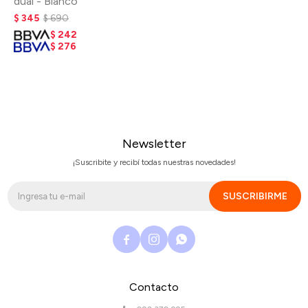
dual - Blanco
$
345
$
690
$
242
$
276
Newsletter
¡Suscribite y recibí todas nuestras novedades!
SUSCRIBIRME



Contacto