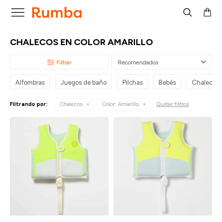

CHALECOS EN COLOR AMARILLO
Recomendados
Alfombras
Juegos de baño
Pilchas
Bebés
Chalecos
Quitar filtros
Filtrando por:
Chalecos
Color:
Amarillo