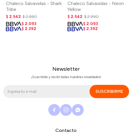
Chaleco Salvavidas - Shark
Chaleco Salvavidas - Neon
Tribe
Yellow
$
2.542
$
2.990
$
2.542
$
2.990
$
2.093
$
2.093
$
2.392
$
2.392
Newsletter
¡Suscribite y recibí todas nuestras novedades!
SUSCRIBIRME



Contacto