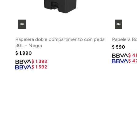
Papelera doble compartimento con pedal
Papelera Bo
30L - Negra
$
590
$
1.990
$
4
$
4
$
1.393
$
1.592