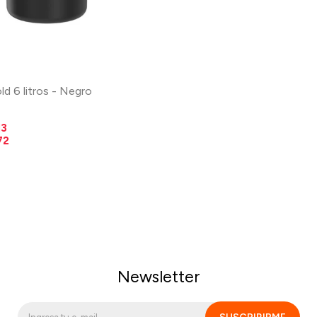
ld 6 litros - Negro
13
72
Newsletter