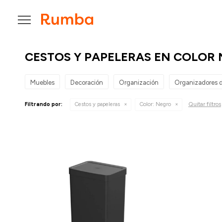

CESTOS Y PAPELERAS EN COLOR
Muebles
Decoración
Organización
Organizadores d
Quitar filtros
Filtrando por:
Cestos y papeleras
Color:
Negro