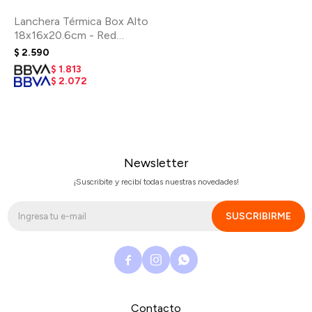
Lanchera Térmica Box Alto
18x16x20.6cm - Red
Gingham
$
2.590
$
1.813
$
2.072
Newsletter
¡Suscribite y recibí todas nuestras novedades!
SUSCRIBIRME



Contacto