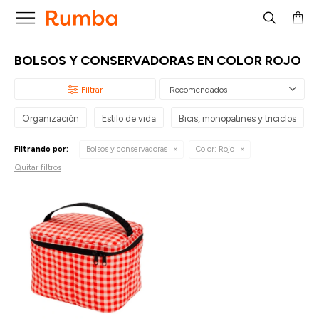

BOLSOS Y CONSERVADORAS EN COLOR ROJO
Recomendados
Organización
Estilo de vida
Bicis, monopatines y triciclos
Filtrando por:
Bolsos y conservadoras
Color:
Rojo
Quitar filtros