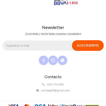
$
1.832
Newsletter
¡Suscribite y recibí todas nuestras novedades!
SUSCRIBIRME



Contacto
092 370 995
rumbagift@gmail.com