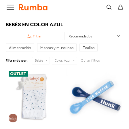

BEBÉS EN COLOR AZUL
Recomendados
Alimentación
Mantas y muselinas
Toallas
Quitar filtros
Filtrando por:
Bebés
Color:
Azul