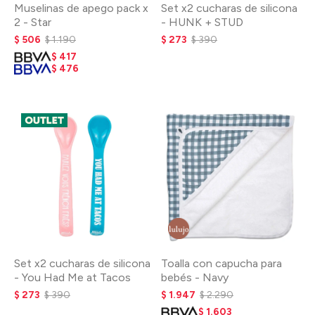
Muselinas de apego pack x
Set x2 cucharas de silicona
2 - Star
- HUNK + STUD
$
506
$
1.190
$
273
$
390
$
417
$
476
Set x2 cucharas de silicona
Toalla con capucha para
- You Had Me at Tacos
bebés - Navy
$
273
$
390
$
1.947
$
2.290
$
1.603